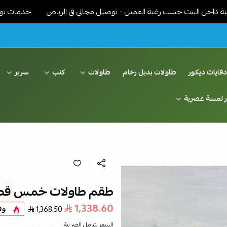
بيت حسب رغبة العميل - توصيل مجاني في الرياض
خدمات توصيل مميزة 
فايات ديكور
طاولات بديل رخام
طاولات
كنب
سرير
ر لمسة عصرية
طقم طاولات خمس قط
1,338.60
1,368.50
وف
السعر شامل الضريبة