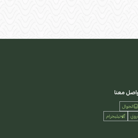
اصل معنا
الجوال
روني
تيليجرام