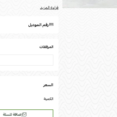
قراءة المزيد
الوسط(سم): 24
رقم الموديل
المرفقات
السعر
الكمية
إضافة للسلة