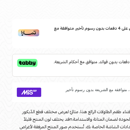
على
4
دفعات بدون رسوم تأخير، متوافقة مع
اء طقم الطاولات الرائع هذا، مثاليّ لعرض مختلف قطع الدّيكور
والتّماثيل، ومصنوع من خامات عالية الجودة لضمان المتانة والاستدامة.nقد يختلف لون المنتج قليلاً
دادات الشاشة الخاصة بك. تُستخدم صور المنتج المرفقة لأغراض