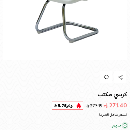
كرسي مكتب
271.40
277.15
وفر
5.75
السعر شامل الضريبة
متوفر