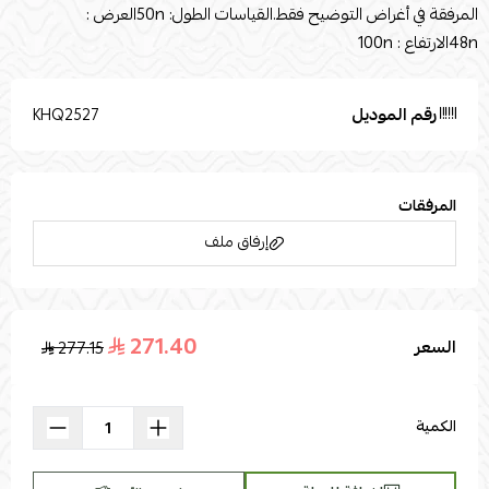
المرفقة في أغراض التوضيح فقط.القياسات الطول: 50nالعرض :
48nالارتفاع : 100n
رقم الموديل
KHQ2527
المرفقات
إرفاق ملف
271.40
السعر
277.15
اسحب و افلت الملف هنا
استعراض
الكمية