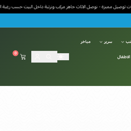
زة - نوصل الاثاث جاهز مركب ونرتبة داخل البيت حسب رغبة العميل - توص
نب
سرير
مباخر
0
الاطفال