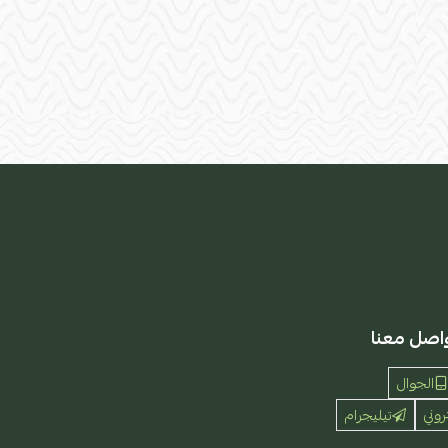
اصل معنا
الجوال
روني
تيليجرام