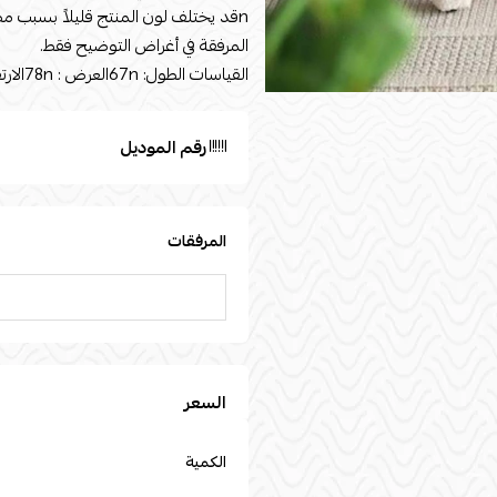
nقد يختلف لون المنتج قليلاً بسبب م
المرفقة في أغراض التوضيح فقط.
القياسات الطول: 67nالعرض : 78nالارتفاع : 95n
رقم الموديل
المرفقات
السعر
الكمية