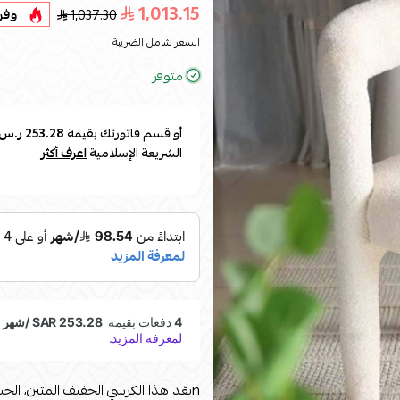
1,013.15
1,037.30
وفر
السعر شامل الضريبة
متوفر
أو قسم فاتورتك بقيمة
253.28 ر.س
الشريعة الإسلامية
اعرف أكثر
nيعّد هذا الكرسي الخفيف المتين، الخيار المثالي لاستكمال أثاث منزلكِ الأنيق. يتميز بلون غني ومظهر أنيق