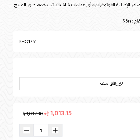
صادر الإضاءة الفوتوغرافية أو إعدادات شاشتك. تستخدم صور المنتج
KHQ1751
إرفاق ملف
1,013.15
1,037.30
اسحب و افلت الملف هنا
استعراض