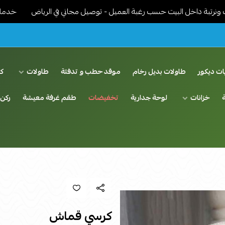
ل البيت حسب رغبة العميل - توصيل مجاني في الرياض
خدمات توصيل ممي
ات ديكور
طاولات بديل رخام
موقد حطب و تدفئة
طاولات
ك
خزانات
لوحة جدارية
تخفيضات
طقم غرفة معيشة
ركن 
كرسي قماش