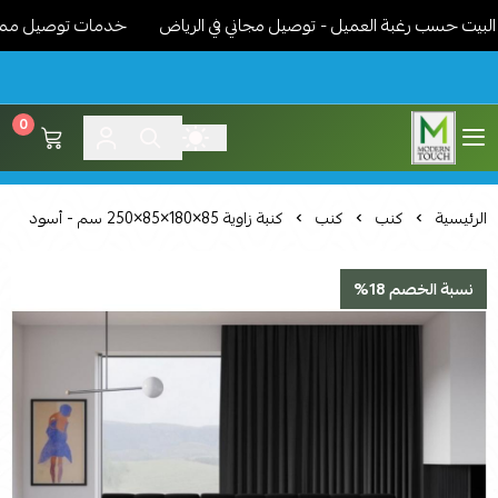
ت حسب رغبة العميل - توصيل مجاني في الرياض
خدمات توصيل مميزة - ن
0
اثاث مودرن لمسة عصرية
الرئيسية
كنب
كنب
كنبة زاوية 85×180×85×250 سم - أسود
نسبة الخصم 18%