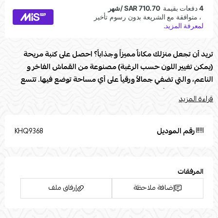
تريد أن تجعل منزلك مكاناً مميزاً وجذاباً؟ احصل على كنبة مريحة
(يمكن تغيير اللون حسب الرغبة) مصنوعة من القماش الفاخر و
الناعم، والتي تضفي جمالاً ورقياً على أي مساحة توضع فيها. تتسع
الكنبة لعدد من أشخاص بكل راحة، مما يجعلها الخيار المثالي للمنازل
قراءة المزيد
التي تحب استضافة الأصدقاء والعائلة. تتميز الكنبة بتصميمها العصري
والأنيق، مما يجعلها قطعة مثالية للديكور الداخلي. بادر بالحصول على
هذه الكنبة الفاخرة اليوم واحصل على جو من الراحة والأناقة في
رقم الموديل
KHQ9368
منزلك.
مواصفات كنبة :
المرفقات
العلامة التجارية: Modern Touch
إضافة ملاحظة
إرفاق ملف
الطول (سم): 250
العرض (سم): 180