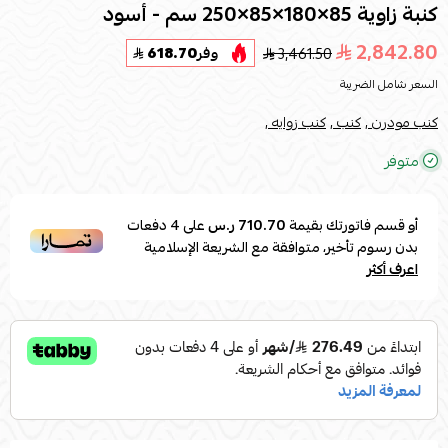
كنبة زاوية 85×180×85×250 سم - أسود
2,842.80
3,461.50
وفر
618.70
السعر شامل الضريبة
كنب مودرن ,
كنب ,
كنب زوايه ,
متوفر
أو قسم فاتورتك بقيمة
710.70 ر.س
على
4
دفعات
بدون رسوم تأخير، متوافقة مع الشريعة الإسلامية
اعرف أكثر