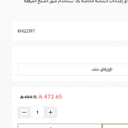
 أو إعدادات الشاشة الخاصة بك. تُستخدم صور المنتج المرفقة
لأغراض التوضيح والتمثيل فقط. القياسات القطر : 55nالارتفاع : 35الخامه الأساسية: خشب خامة
KHQ2397
إرفاق ملف
472.65
484.15
اسحب و افلت الملف هنا
استعراض