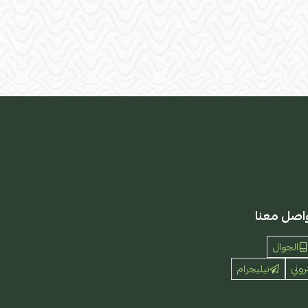
اصل معنا
الجوال
روني
تيليجرام