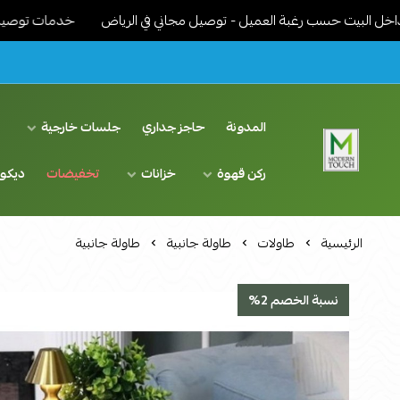
 حسب رغبة العميل - توصيل مجاني في الرياض
خدمات توصيل مميزة - نو
المدونة
حاجز جداري
جلسات خارجية
د
ركن قهوة
خزانات
تخفيضات
ديكو
اثاث مودرن لمسة عصرية
الرئيسية
طاولات
طاولة جانبية
طاولة جانبية
نسبة الخصم 2%