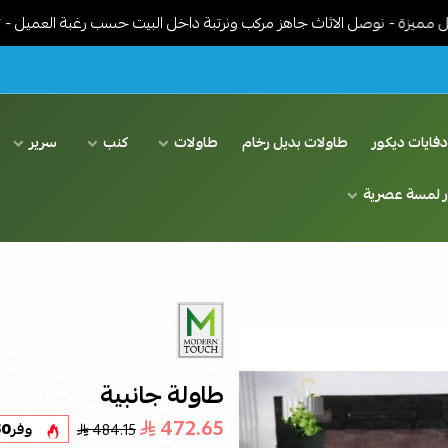
صل الاثاث جاهز مركب ونرتبة داخل البيت حسب رغبة العميل - توصيل مجان
فايات ديكور
طاولات بديل رخام
طاولات
كنب
سرير
ر لمسة عصرية
طاولة جانبية
472.65
484.15
وفر
50