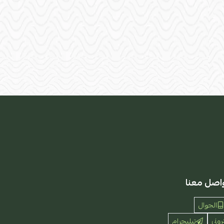
اصل معنا
الجوال
روني
تيليجرام