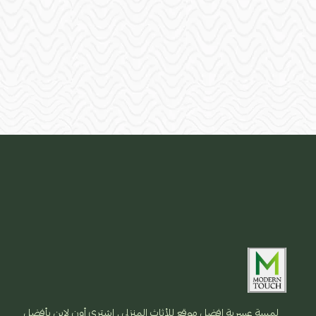
لمسة عسرية افضل موقع للأثاث المنزلي , اشتري أون لاين بأفضل