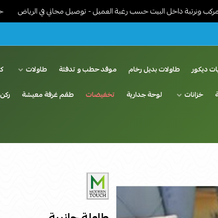
 داخل البيت حسب رغبة العميل - توصيل مجاني في الرياض
خدمات توصيل
ات ديكور
طاولات بديل رخام
موقد حطب و تدفئة
طاولات
ك
خزانات
لوحة جدارية
تخفيضات
طقم غرفة معيشة
ركن 
طاولة جانبية