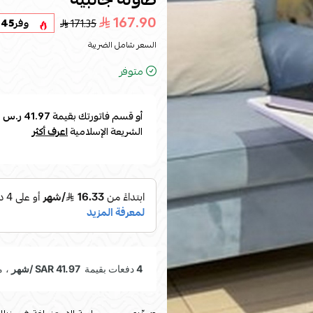
167.90
171.35
وفر
.45
السعر شامل الضريبة
متوفر
أو قسم فاتورتك بقيمة
41.97 ر.س
ع
الشريعة الإسلامية
اعرف أكثر