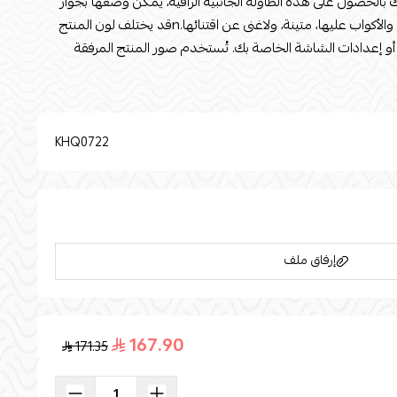
 بالحصول على هذه الطاولة الجانبية الراقية، يمكن وضعها بجوار
الكنب أو في غرفة الدراسة، لوضع الكتب والأكواب عليها، متينة، ولاغنى عن اقتنائها.nقد يختلف لون المنتج
 أو إعدادات الشاشة الخاصة بك. تُستخدم صور المنتج المرفقة
لأغراض التوضيح والتمثيل فقط. القياسات الطول: 35nالعرض : 35nالارتفاع : 56الخامه الأساسية: معدنخامة
KHQ0722
إرفاق ملف
167.90
171.35
اسحب و افلت الملف هنا
استعراض