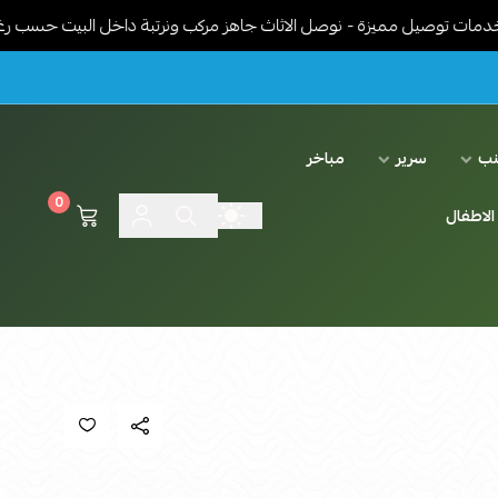
 مميزة - نوصل الاثاث جاهز مركب ونرتبة داخل البيت حسب رغبة العميل -
نب
سرير
مباخر
0
الاطفال