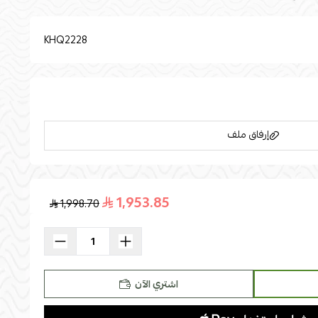
KHQ2228
إرفاق ملف
1,953.85
1,998.70
اسحب و افلت الملف هنا
استعراض
اشتري الآن