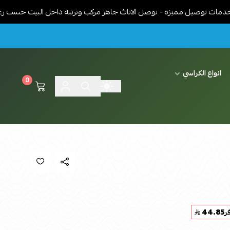
ل مميزة - نوصل الاثاث جاهز مركب ونرتبة داخل البيت حسب رغبة العميل 
انواع الكراسي
0
ر
44.85