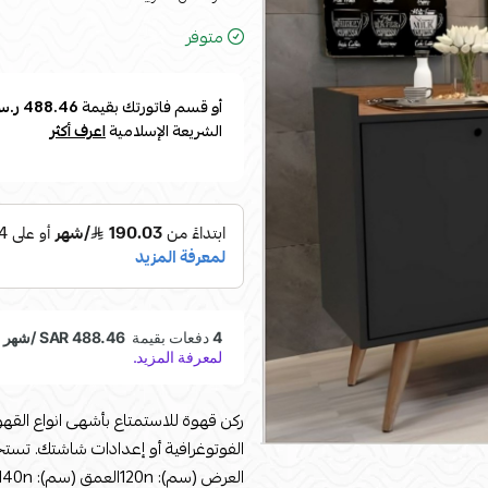
متوفر
أو قسم فاتورتك بقيمة
488.46 ر.س
الشريعة الإسلامية
اعرف أكثر
ركن قهوة للاستمتاع بأشهى انواع القه
العرض (سم): 120nالعمق (سم): 40nالإرتفاع (سم): 90