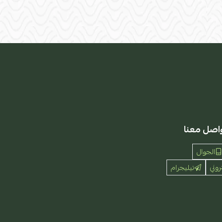
اصل معنا
الجوال
روني
تيليجرام