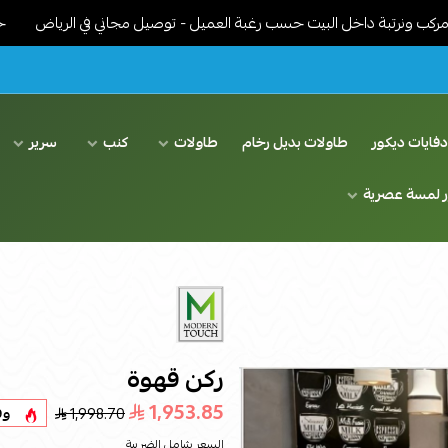
ة داخل البيت حسب رغبة العميل - توصيل مجاني في الرياض
خدمات توصي
فايات ديكور
طاولات بديل رخام
طاولات
كنب
سرير
ر لمسة عصرية
ركن قهوة
1,953.85
1,998.70
وف
السعر شامل الضريبة