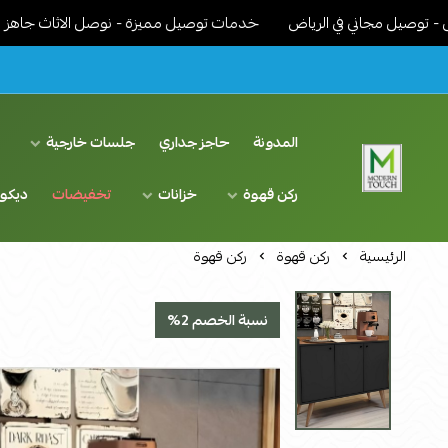
مجاني في الرياض
خدمات توصيل مميزة - نوصل الاثاث جاهز مركب ونرتب
المدونة
حاجز جداري
جلسات خارجية
د
ركن قهوة
خزانات
تخفيضات
ديكو
اثاث مودرن لمسة عصرية
الرئيسية
ركن قهوة
ركن قهوة
نسبة الخصم 2%