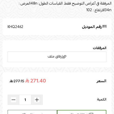
المرفقة في أغراض التوضيح فقط. القياسات الطول: 48nالعرض :
34nالارتفاع : 102
رقم الموديل
KHQ2462
المرفقات
إرفاق ملف
271.40
السعر
277.15
اسحب و افلت الملف هنا
استعراض
الكمية