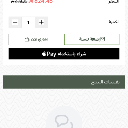
624.45
السعر
638.25
اسحب و افلت الملف هنا
استعراض
الكمية
إضافة للسلة
اشتري الآن
تقييمات المنتج