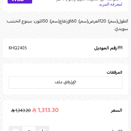
الطول(سم): 120العرض(سم): 60الإرتفاع(سم): 50اللون: بنينوع الخشب:
سويدي
رقم الموديل
KHQ2405
المرفقات
إرفاق ملف
1,313.30
السعر
1,343.20
اسحب و افلت الملف هنا
استعراض