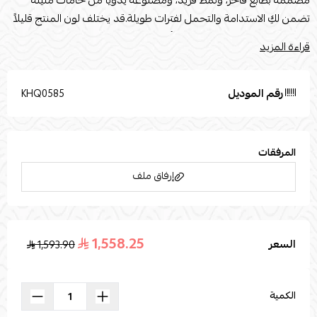
مصمّمة بطابع فاخر، ونمط فريد، ومصنوعة يدويًّا من خامات متينة
تضمن لكِ الاستدامة والتحمل لفترات طويلة.قد يختلف لون المنتج قليلاً
بسبب إضاءة الصور الفوتوغرافية أو إعدادات الشاشة الخاصة بك.
قراءة المزيد
تُستخدم صور المنتج المرفقة لأغراض التوضيح والتمثيل
فقط.القياساتالقطر : 55الارتفاع : 53
رقم الموديل
KHQ0585
المرفقات
إرفاق ملف
1,558.25
السعر
1,593.90
اسحب و افلت الملف هنا
استعراض
الكمية