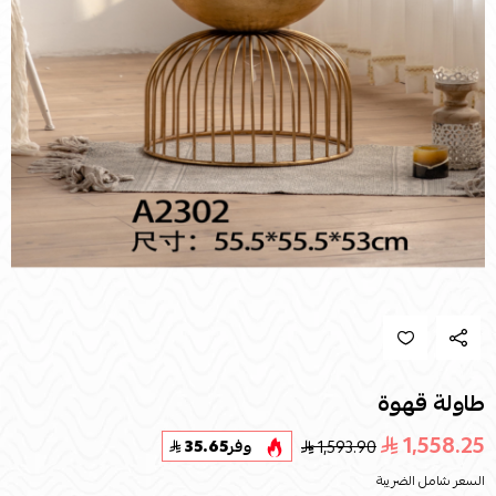
طاولة قهوة
1,558.25
1,593.90
وفر
35.65
السعر شامل الضريبة