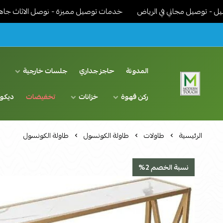
ل مجاني في الرياض
خدمات توصيل مميزة - نوصل الاثاث جاهز مركب ونر
المدونة
حاجز جداري
جلسات خارجية
د
ركن قهوة
خزانات
تخفيضات
ديكو
اثاث مودرن لمسة عصرية
الرئيسية
طاولات
طاولة الكونسول
طاولة الكونسول
نسبة الخصم 2%