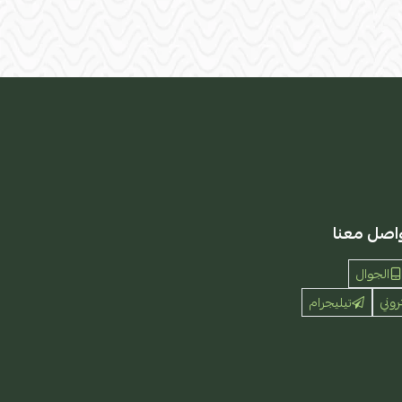
اصل معنا
الجوال
روني
تيليجرام