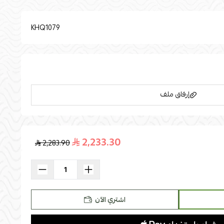
KHQ1079
إرفاق ملف
2,233.30
2,283.90
اسحب و افلت الملف هنا
استعراض
اشتري الآن