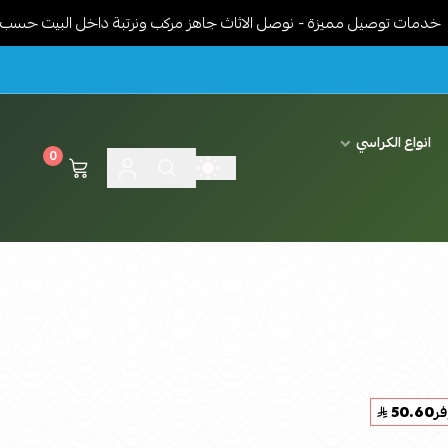
وصيل مميزة - نوصل الاثاث جاهز مركب ونرتبة داخل البيت حسب رغبة العم
انواع الكراسي
0
فر
50.60