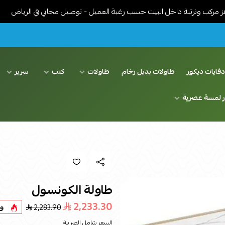
تبة داخل البيت حسب رغبة العميل - توصيل مجاني في الرياض
خدمات ت
فايات ديكور
طاولات بديل رخام
طاولات
كنب
سرير
ر لمسة عصرية
طاولة الكونسول
2,233.30
2,283.90
و
السعر شامل الضريبة