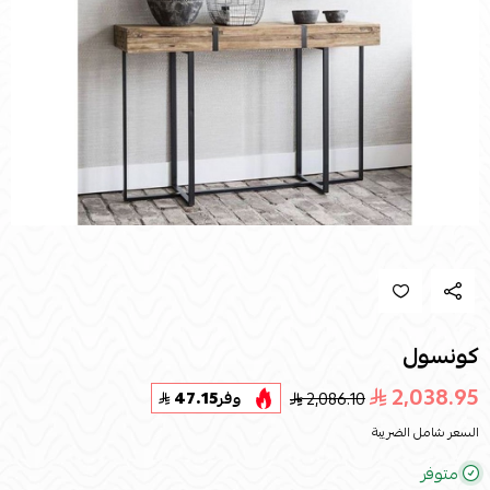
كونسول
2,038.95
2,086.10
وفر
47.15
السعر شامل الضريبة
متوفر