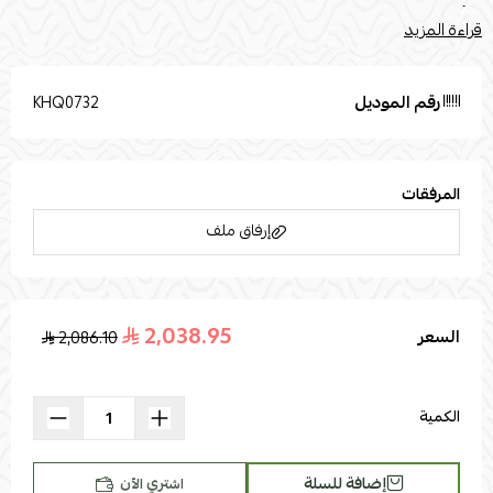
في أغراض التوضيح فقط. المقاسات : الطول : 120 العرض: 40 الارتفاع
قراءة المزيد
:90اللون: بيج وأسودالخامة: حديدخامة السطح: خشب ام دي اف
رقم الموديل
KHQ0732
المرفقات
إرفاق ملف
2,038.95
السعر
2,086.10
اسحب و افلت الملف هنا
استعراض
الكمية
إضافة للسلة
اشتري الآن