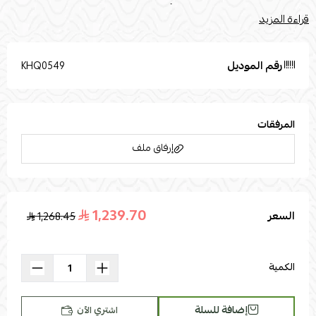
بسبب إضاءة الصور الفوتوغرافية أو إعدادات الشاشة الخاصة بك.
قراءة المزيد
تُستخدم صور المنتج المرفقة لأغراض التوضيح والتمثيل فقط.القياسات
القطر : 100الارتفاع : 40
رقم الموديل
KHQ0549
المرفقات
إرفاق ملف
1,239.70
السعر
1,268.45
اسحب و افلت الملف هنا
استعراض
الكمية
إضافة للسلة
اشتري الآن