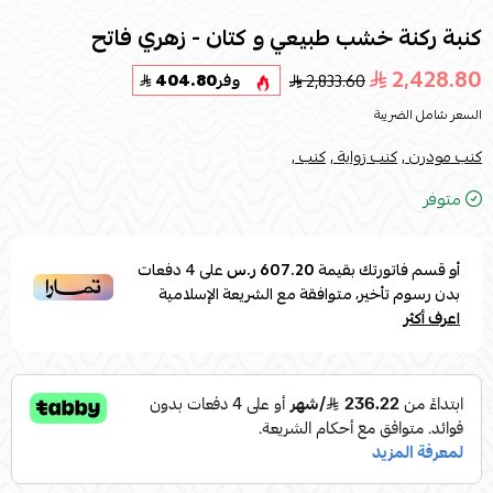
كنبة ركنة خشب طبيعي و كتان - زهري فاتح
2,428.80
2,833.60
وفر
404.80
السعر شامل الضريبة
كنب مودرن ,
كنب زواية ,
كنب ,
متوفر
أو قسم فاتورتك بقيمة
607.20 ر.س
على
4
دفعات
بدون رسوم تأخير، متوافقة مع الشريعة الإسلامية
اعرف أكثر