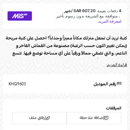
كنبة تريد أن تجعل منزلك مكاناً مميزاً وجذاباً؟ احصل على كنبة مريحة
(يمكن تغيير اللون حسب الرغبة) مصنوعة من القماش الفاخر و
الناعم، والتي تضفي جمالاً ورقياً على أي مساحة توضع فيها. تتسع
الكنبة لعدد من أشخاص بكل راحة، مما يجعلها الخيار المثالي للمنازل
قراءة المزيد
التي تحب استضافة الأصدقاء والعائلة. تتميز الكنبة بتصميمها العصري
والأنيق، مما يجعلها قطعة مثالية للديكور الداخلي. بادر بالحصول على
هذه الكنبة الفاخرة اليوم واحصل على جو من الراحة والأناقة في
رقم الموديل
KHQ9603
منزلك.
مواصفات كنبة :
المرفقات
العلامة التجارية: Modern Touch
إضافة ملاحظة
إرفاق ملف
الطول (سم) 211
العرض (سم) 141