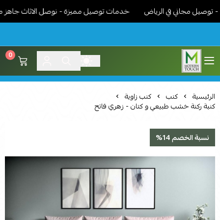
يل مجاني في الرياض
خدمات توصيل مميزة - نوصل الاثاث جاهز مركب ون
0
اثاث مودرن لمسة عصرية
الرئيسية
كنب
كنب زاوية
كنبة ركنة خشب طبيعي و كتان - زهري فاتح
نسبة الخصم 14%