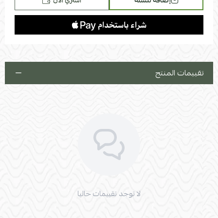
إضافة للسلة
اشتري الآن
يوفر خيارات تخصيص متعددة لتلبية احتياجاتك.
مصنوع من مواد عالية الجودة تتحمل الظروف الخارجية.
يضيف لمسة جمالية راقية إلى حديقتك أو شرفتك.
كلمات مفتاحية:
جلسة خارجية، خشب سويدي، أثاث حدائق، كراسي
خارجية، طاولة حديقة، قماش مقاوم للماء، أثاث فاخر للحدائق، جلسة
خشب طبيعي، أثاث حدائق قابل للتخصيص، ديكور خارجي.
تقييمات المنتج
ملاحظات إضافية:
لا توجد تقييمات حاليا