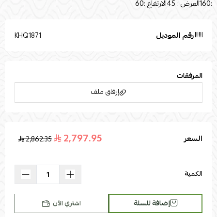
:160العرض : 45الارتفاع :60
رقم الموديل
KHQ1871
المرفقات
إرفاق ملف
2,797.95
السعر
2,862.35
اسحب و افلت الملف هنا
استعراض
الكمية
إضافة للسلة
اشتري الآن