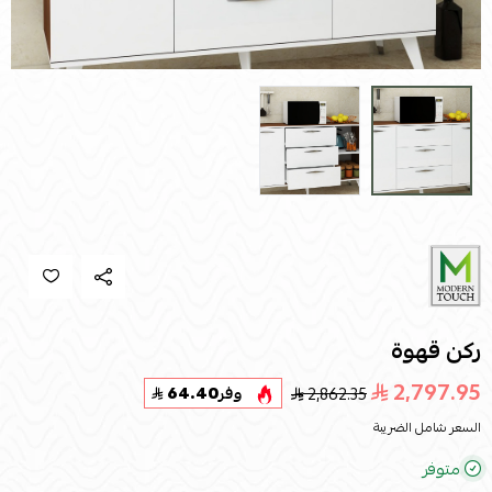
ركن قهوة
2,797.95
2,862.35
وفر
64.40
السعر شامل الضريبة
متوفر