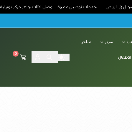
رياض
خدمات توصيل مميزة - نوصل الاثاث جاهز مركب ونرتبة داخل البي
نب
سرير
مباخر
0
الاطفال