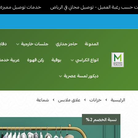
بة العميل - توصيل مجاني في الرياض
خدمات توصيل مميزة - نوصل الاث
المدونة
حاجز جداري
جلسات خارجية
دفاي
انواع الكراسي
بوفية
ركن قهوة
عربية خدمة
اثاث مودرن لمسة عصرية
ديكور لمسة عصرية
الرئيسية
خزانات
علاق ملابس
شماعة
نسبة الخصم 2%