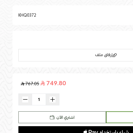
KHQ0372
إرفاق ملف
749.80
767.05
اسحب و افلت الملف هنا
استعراض
اشتري الآن