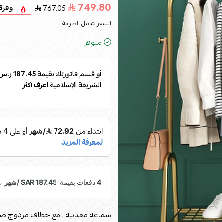
749.80
767.05
وفر
5
السعر شامل الضريبة
متوفر
أو قسم فاتورتك بقيمة
187.45 ر.س
الشريعة الإسلامية
اعرف أكثر
شماعة معدنية ، مع خطاف مزدوج صغير