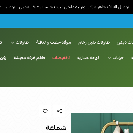
اث جاهز مركب ونرتبة داخل البيت حسب رغبة العميل - توصيل مجاني في ال
ات ديكور
طاولات بديل رخام
موقد حطب و تدفئة
طاولات
ك
خزانات
لوحة جدارية
تخفيضات
طقم غرفة معيشة
ركن 
شماعة