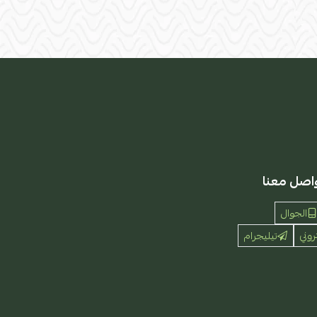
اصل معنا
الجوال
روني
تيليجرام