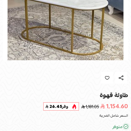
طاولة قهوة
1,154.60
1,181.05
وفر
26.45
السعر شامل الضريبة
متوفر