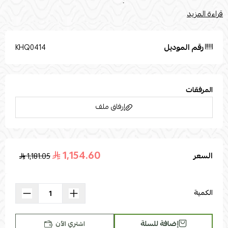
بسبب إضاءة الصور الفوتوغرافية أو إعدادات الشاشة الخاصة بك.
قراءة المزيد
تُستخدم صور المنتج المرفقة لأغراض التوضيح والتمثيل
فقط.القياساتالطول: 36العرض : 65الارتفاع : 62
رقم الموديل
KHQ0414
المرفقات
إرفاق ملف
1,154.60
السعر
1,181.05
اسحب و افلت الملف هنا
استعراض
الكمية
إضافة للسلة
اشتري الآن