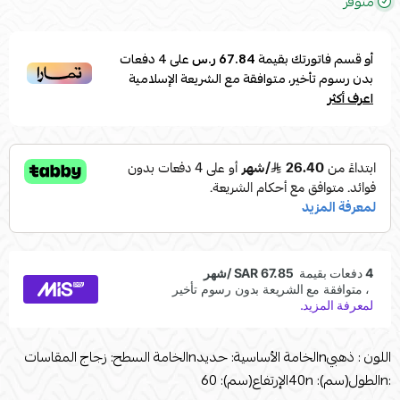
متوفر
أو قسم فاتورتك بقيمة
67.84 ر.س
على
4
دفعات
بدون رسوم تأخير، متوافقة مع الشريعة الإسلامية
اعرف أكثر
اللون : ذهبيnالخامة الأساسية: حديدnالخامة السطح: زجاج المقاسات
:nالطول(سم): 40nالإرتفاع(سم): 60