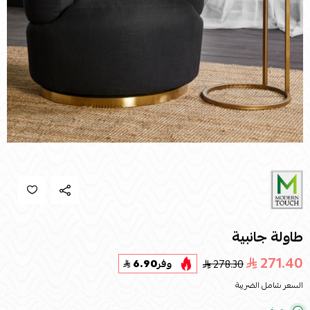
طاولة جانبية
271.40
278.30
وفر
6.90
السعر شامل الضريبة