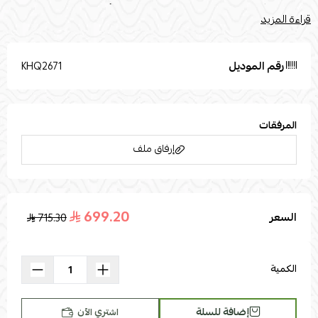
المنتج قليلاً بسبب مصادر الإضاءة الفوتوغرافية أو إعدادات شاشتك.
قراءة المزيد
تستخدم صور المنتج المرفقة في أغراض التوضيح فقطالقياسات :الطول :
120العرض : 60الارتفاع : 100الخامات : خامة السطح : زجاج خامة الأرجل :
حديد
رقم الموديل
KHQ2671
المرفقات
إرفاق ملف
699.20
السعر
715.30
اسحب و افلت الملف هنا
استعراض
الكمية
إضافة للسلة
اشتري الآن