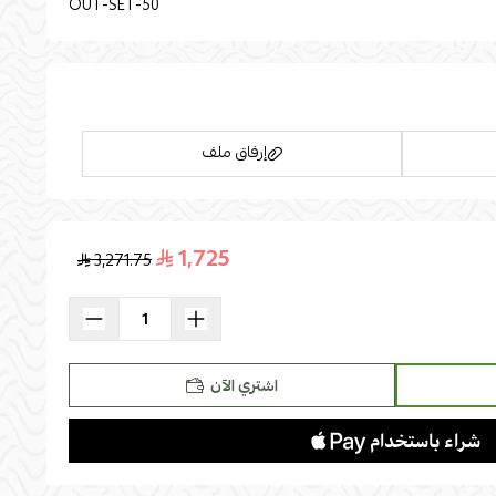
OUT-SET-50
إرفاق ملف
1,725
3,271.75
اسحب و افلت الملف هنا
استعراض
اشتري الآن