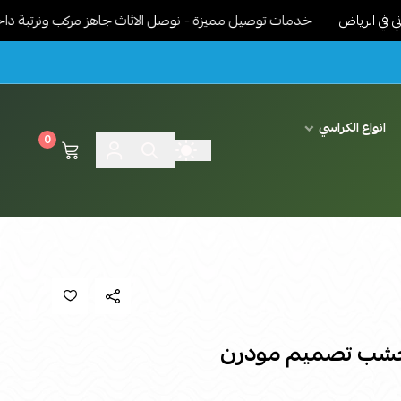
ض
خدمات توصيل مميزة - نوصل الاثاث جاهز مركب ونرتبة داخل البيت ح
انواع الكراسي
0
خشب تصميم مودرن