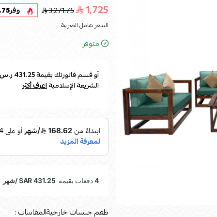
1,725
3,271.75
وفر
.75
السعر شامل الضريبة
متوفر
أو قسم فاتورتك بقيمة
431.25 ر.س
الشريعة الإسلامية
اعرف أكثر
طقم جلسات خارجيةالمقاسات :