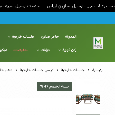
العميل - توصيل مجاني في الرياض
خدمات توصيل مميزة - نوصل الاثاث 
المدونة
حاجز جداري
جلسات خارجية
د
ركن قهوة
خزانات
تخفيضات
ديكو
اثاث مودرن لمسة عصرية
الرئيسية
جلسات خارجية
كراسي جلسات خارجية
طقم جلس
نسبة الخصم 47%