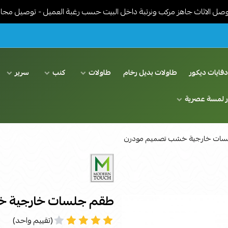
جاهز مركب ونرتبة داخل البيت حسب رغبة العميل - توصيل مجاني في الريا
فايات ديكور
طاولات بديل رخام
طاولات
كنب
سرير
ر لمسة عصرية
ات خارجية خشب تصميم مودرن
طقم جلسات خارجية 
(تقييم واحد)