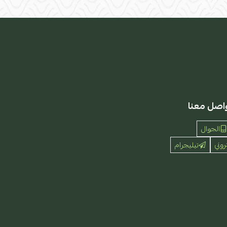
اصل معنا
الجوال
روني
تيليجرام