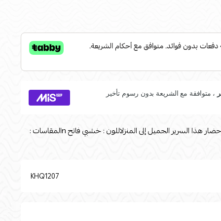
أعيدي تنظيم غرفة طفلكِ الذي ينمو بإحضار هذا السرير الجميل إلى المنزلاللون : خشبي فاتح nالمقاسات :
KHQ1207