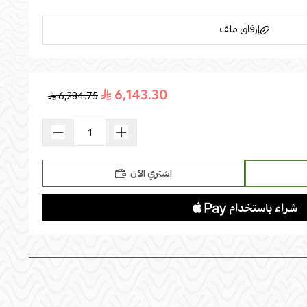
إرفاق ملف
6,143.30
6,284.75
اسحب و افلت الملف هنا
استعراض
اشتري الآن