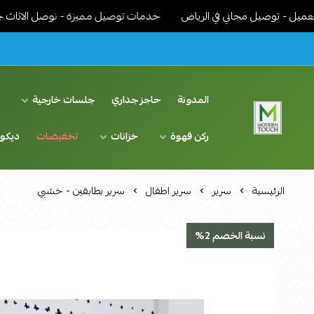
وصيل مجاني في الرياض
خدمات توصيل مميزة - نوصل الاثاث جاهز مركب 
المدونة
حاجز جداري
جلسات خارجية
د
ركن قهوة
خزانات
تخفيضات
ديكو
اثاث مودرن لمسة عصرية
الرئيسية
سرير
سرير اطفال
سرير بطابقين - خشبي
نسبة الخصم 2%