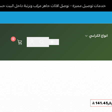
ت توصيل مميزة - نوصل الاثاث جاهز مركب ونرتبة داخل البيت حسب رغبة ال
انواع الكراسي
0
فر
141.45