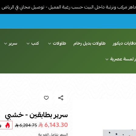
ونرتبة داخل البيت حسب رغبة العميل - توصيل مجاني في الرياض
خدما
فايات ديكور
طاولات بديل رخام
طاولات
كنب
سرير
ر لمسة عصرية
سرير بطابقين - خشبي
6,143.30
6,284.75
و
السعر شامل الضريبة