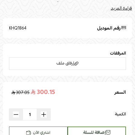
شاشتك. تستخدم صور المنتج المرفقة في أغراض التوضيح فقط.القياسات
قراءة المزيد
:الطول: 44العرض : 55الارتفاع : 87الخامات:خامة التنجيد :مخملخامة
الأرجل : معدن
رقم الموديل
KHQ1864
المرفقات
إرفاق ملف
300.15
السعر
307.05
اسحب و افلت الملف هنا
استعراض
الكمية
إضافة للسلة
اشتري الآن