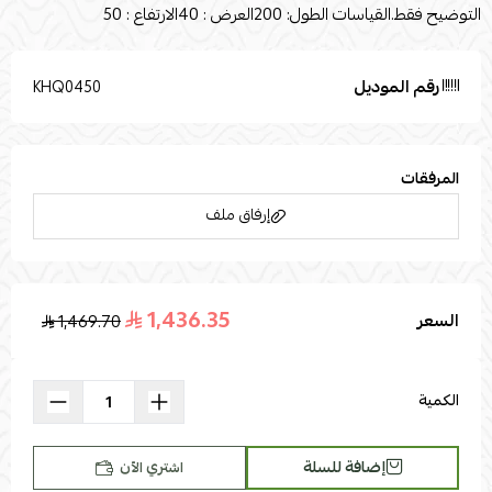
التوضيح فقط.القياسات الطول: 200العرض : 40الارتفاع : 50
رقم الموديل
KHQ0450
المرفقات
إرفاق ملف
1,436.35
السعر
1,469.70
اسحب و افلت الملف هنا
استعراض
الكمية
إضافة للسلة
اشتري الآن