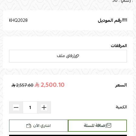
: (سم) : 50
رقم الموديل
KHQ2028
المرفقات
إرفاق ملف
2,500.10
السعر
2,557.60
اسحب و افلت الملف هنا
استعراض
الكمية
إضافة للسلة
اشتري الآن