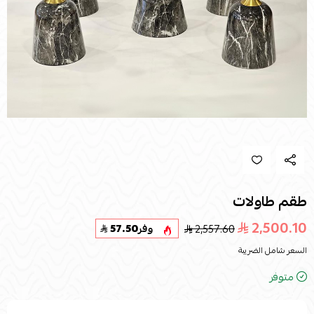
طقم طاولات
2,500.10
2,557.60
وفر
57.50
السعر شامل الضريبة
متوفر