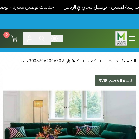
 العميل - توصيل مجاني في الرياض
خدمات توصيل مميزة - نوصل الاثاث
0
اثاث مودرن لمسة عصرية
الرئيسية
كنب
كنب
كنبة زاوية 70×200×70×300 سم
نسبة الخصم 18%