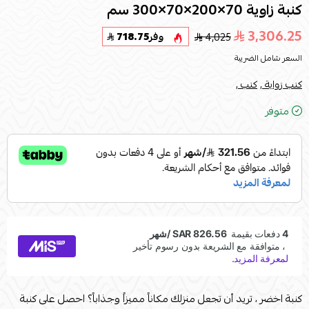
كنبة زاوية 70×200×70×300 سم
3,306.25
4,025
وفر
718.75
السعر شامل الضريبة
كنب زواية ,
كنب ,
متوفر
كنبة اخضر ، تريد أن تجعل منزلك مكاناً مميزاً وجذاباً؟ احصل على كنبة