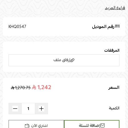
للكافيهات والمطاعم.صور المنتج المرفقة تستخدم لأغراض
قراءة المزيد
التوضيح. يتضمن الطقم : مقاس الطاولة (سم) :الارتفاع : 70القطر :
60مقاس الكرسي (سم) :عمق المقعد: 50إرتفاع الظهر : 33الارتفاع الكلي :
75 حشوة المقعد : إسفنج وأليافخامة سطح الطاولة : خشب
رقم الموديل
KHQ0547
المرفقات
إرفاق ملف
1,242
السعر
1,270.75
اسحب و افلت الملف هنا
استعراض
الكمية
إضافة للسلة
اشتري الآن