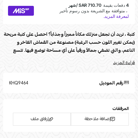
كنبة ، تريد أن تجعل منزلك مكاناً مميزاً وجذاباً؟ احصل على كنبة مريحة
(يمكن تغيير اللون حسب الرغبة) مصنوعة من القماش الفاخر و
الناعم، والتي تضفي جمالاً ورقياً على أي مساحة توضع فيها. تتسع
الكنبة لعدد من أشخاص بكل راحة، مما يجعلها الخيار المثالي للمنازل
قراءة المزيد
التي تحب استضافة الأصدقاء والعائلة. تتميز الكنبة بتصميمها العصري
والأنيق، مما يجعلها قطعة مثالية للديكور الداخلي. بادر بالحصول على
هذه الكنبة الفاخرة اليوم واحصل على جو من الراحة والأناقة في
رقم الموديل
KHQ9464
منزلك.
مواصفات كنبة :
المرفقات
العلامة التجارية: Modern Touch
إضافة ملاحظة
إرفاق ملف
الطول (سم) 250
العرض (سم) 180