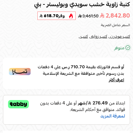
كنبة زاوية خشب سويدي وبوليستر - بني
2,842.80
3,461.50
وفر
618.70
السعر شامل الضريبة
كنب مودرن ,
كنب زوايه ,
كنب ,
متوفر
أو قسم فاتورتك بقيمة
710.70 ر.س
على
4
دفعات
بدون رسوم تأخير، متوافقة مع الشريعة الإسلامية
اعرف أكثر