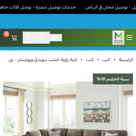
وصيل مجاني في الرياض
خدمات توصيل مميزة - نوصل الاثاث جاهز مركب
0
اثاث مودرن لمسة عصرية
الرئيسية
كنب
كنب
كنبة زاوية خشب سويدي وبوليستر - بني
نسبة الخصم 18%