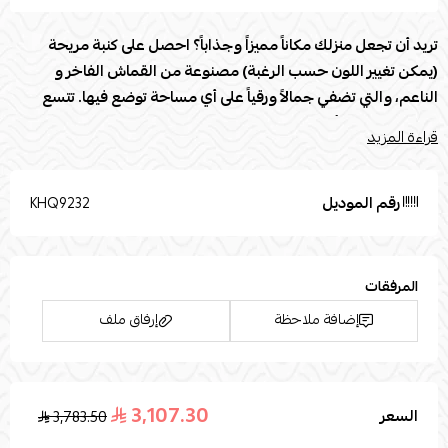
تريد أن تجعل منزلك مكاناً مميزاً وجذاباً؟ احصل على كنبة مريحة
(يمكن تغيير اللون حسب الرغبة) مصنوعة من القماش الفاخر و
الناعم، والتي تضفي جمالاً ورقياً على أي مساحة توضع فيها. تتسع
الكنبة لعدد من أشخاص بكل راحة، مما يجعلها الخيار المثالي للمنازل
قراءة المزيد
التي تحب استضافة الأصدقاء والعائلة. تتميز الكنبة بتصميمها العصري
والأنيق، مما يجعلها قطعة مثالية للديكور الداخلي. بادر بالحصول على
هذه الكنبة الفاخرة اليوم واحصل على جو من الراحة والأناقة في
رقم الموديل
KHQ9232
منزلك.
مواصفات كنبة :
المرفقات
العلامة التجارية: Modern Touch
إضافة ملاحظة
إرفاق ملف
الطول (سم): 320
العرض (سم): 150
الإرتفاع (سم): 95
العمق (سم): 85
3,107.30
السعر
3,783.50
اسحب و افلت الملف هنا
بلد المنشأ : المملكة العربية السعودية
استعراض