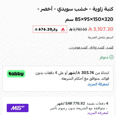
كنبة زاوية - خشب سويدي - أخضر -
320×150×95×85 سم
3,107.30
3,783.50
وفر
676.20
السعر شامل الضريبة
كنب ,
كنب زوايه ,
كنب مودرن ,
متوفر