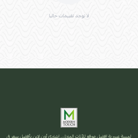
لا توجد تقييمات حاليا
لمسة عسرية افضل موقع للأثاث المنزلي , اشتري أون لاين بأفضل سعر فى