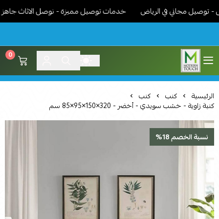
صيل مجاني في الرياض
خدمات توصيل مميزة - نوصل الاثاث جاهز مركب و
0
اثاث مودرن لمسة عصرية
الرئيسية
كنب
كنب
كنبة زاوية - خشب سويدي - أخضر - 320×150×95×85 سم
نسبة الخصم 18%