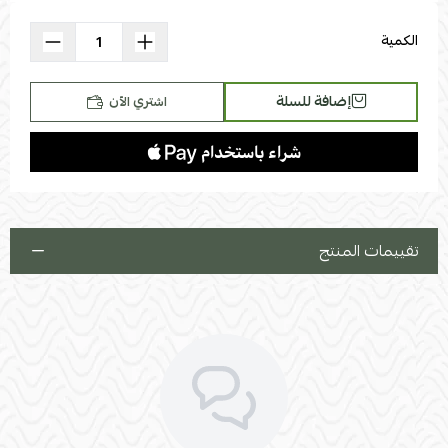
نوع القماش : قماش ممتاز مقاوم للماء وسهل التنظيف
اللون : حسب الصور و(كما يمكن للعميل تعيير الالوان والمقاسات)
الكمية
يمكن تغيير جهة الزاوية يمين أو يسار.
إضافة للسلة
اشتري الآن
تقييمات المنتج