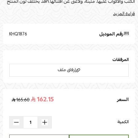
الكتب والأكواب عليها، متينة، ولاغنى عن اقتنائها.nقد يختلف لون المنتج
قليلاً بسبب إضاءة الصور الفوتوغرافية أو إعدادات الشاشة الخاصة بك.
قراءة المزيد
تُستخدم صور المنتج المرفقة لأغراض التوضيح والتمثيل فقط. القياسات
القطر : 44nالارتفاع : 55الخامه الأساسية: معدنخامة السطح: زجاج n
رقم الموديل
KHQ1876
المرفقات
إرفاق ملف
162.15
السعر
165.60
اسحب و افلت الملف هنا
استعراض
الكمية