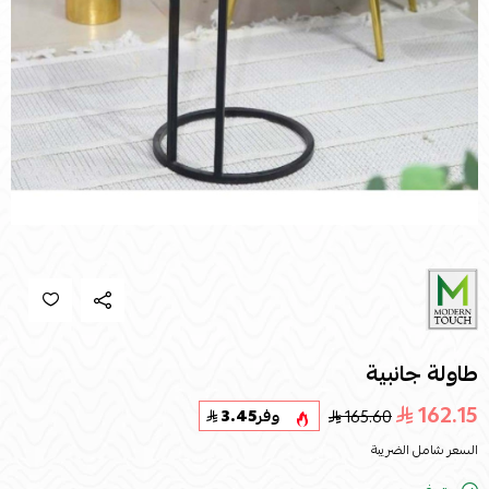
طاولة جانبية
162.15
165.60
وفر
3.45
السعر شامل الضريبة