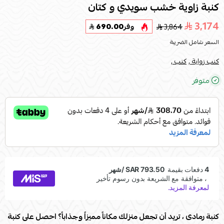
كنبة زاوية خشب سويدي و كتان
3,174
3,864
وفر
690.00
السعر شامل الضريبة
كنب زواية ,
كنب ,
متوفر
كنبة رمادى ، تريد أن تجعل منزلك مكاناً مميزاً وجذاباً؟ احصل على كنبة