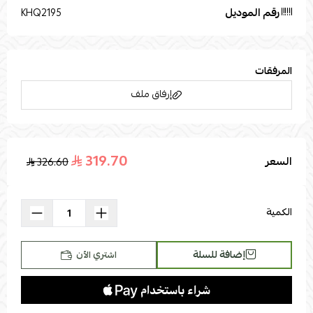
رقم الموديل
KHQ2195
المرفقات
إرفاق ملف
319.70
السعر
326.60
اسحب و افلت الملف هنا
استعراض
الكمية
إضافة للسلة
اشتري الآن