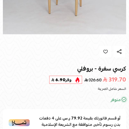
كرسي سفرة - بروفلي
319.70
326.60
وفر
6.90
السعر شامل الضريبة
متوفر
أو قسم فاتورتك بقيمة
79.92 ر.س
على
4
دفعات
بدون رسوم تأخير، متوافقة مع الشريعة الإسلامية