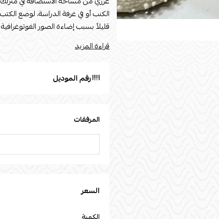
عزّزي من مساحة الاستضافة في منزلك ب
قليلاً بسبب إضاءة الصور الفوتوغرافية
لأغراض التوضيح والتمثيل فقط. القياسات القطر : 55nا
قراءة المزيد
رقم الموديل
المرفقات
السعر
الكمية