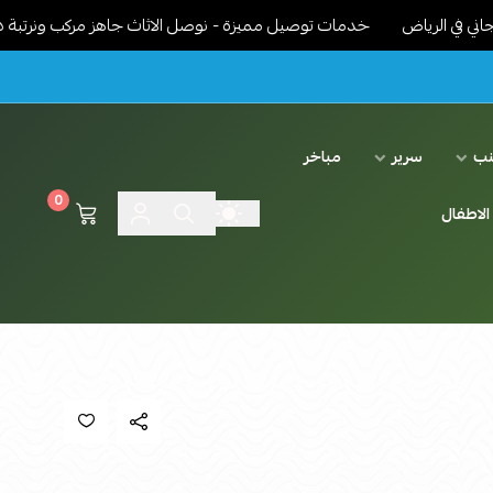
اض
خدمات توصيل مميزة - نوصل الاثاث جاهز مركب ونرتبة داخل البيت
نب
سرير
مباخر
0
الاطفال