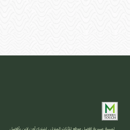
لمسة عسرية افضل موقع للأثاث المنزلي , اشتري أون لاين بأفضل