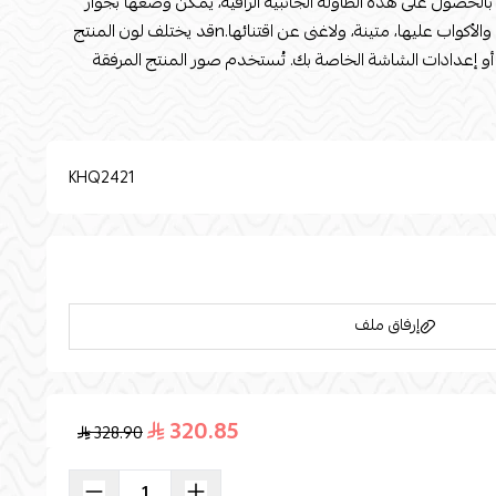
الحصول على هذه الطاولة الجانبية الراقية، يمكن وضعها بجوار
الكنب أو في غرفة الدراسة، لوضع الكتب والأكواب عليها، متينة، ولاغنى عن اقتنائها.nقد يختلف لون المنتج
 أو إعدادات الشاشة الخاصة بك. تُستخدم صور المنتج المرفقة
لارتفاع : 35n
KHQ2421
إرفاق ملف
320.85
328.90
اسحب و افلت الملف هنا
استعراض