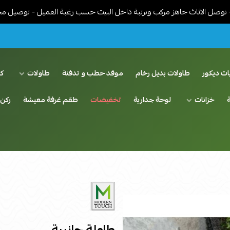
 جاهز مركب ونرتبة داخل البيت حسب رغبة العميل - توصيل مجاني في الري
ات ديكور
طاولات بديل رخام
موقد حطب و تدفئة
طاولات
ك
خزانات
لوحة جدارية
تخفيضات
طقم غرفة معيشة
ركن 
طاولة جانبية