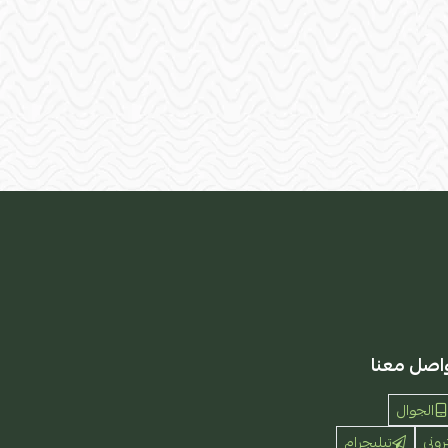
اصل معنا
الجوال
روني
تيليجرام