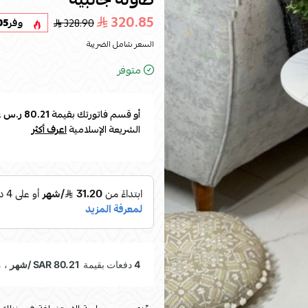
320.85
328.90
وفر
05
السعر شامل الضريبة
متوفر
أو قسم فاتورتك بقيمة
80.21 ر.س
ع
الشريعة الإسلامية
اعرف أكثر