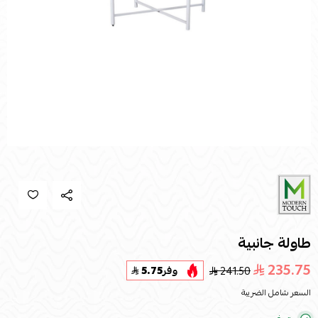
طاولة جانبية
235.75
241.50
وفر
5.75
السعر شامل الضريبة