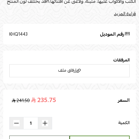
الكتب والأكواب عليها، متينة، ولاغنى عن اقتنائها.nقد يختلف لون المنتج
قليلاً بسبب إضاءة الصور الفوتوغرافية أو إعدادات الشاشة الخاصة بك.
قراءة المزيد
تُستخدم صور المنتج المرفقة لأغراض التوضيح والتمثيل فقط. القياسات
القطر : 43nالارتفاع : 46n
رقم الموديل
KHQ1443
المرفقات
إرفاق ملف
235.75
السعر
241.50
اسحب و افلت الملف هنا
استعراض
الكمية