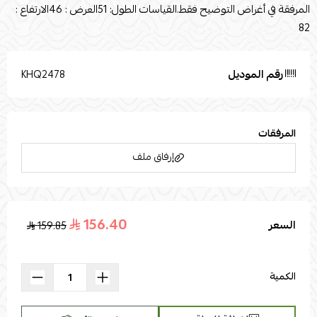
المرفقة في أغراض التوضيح فقط.القياسات الطول: 51العرض : 46الارتفاع :
82
رقم الموديل
KHQ2478
المرفقات
إرفاق ملف
156.40
السعر
159.85
اسحب و افلت الملف هنا
استعراض
الكمية