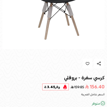
كرسي سفرة - بروفلي
156.40
159.85
وفر
3.45
السعر شامل الضريبة
متوفر