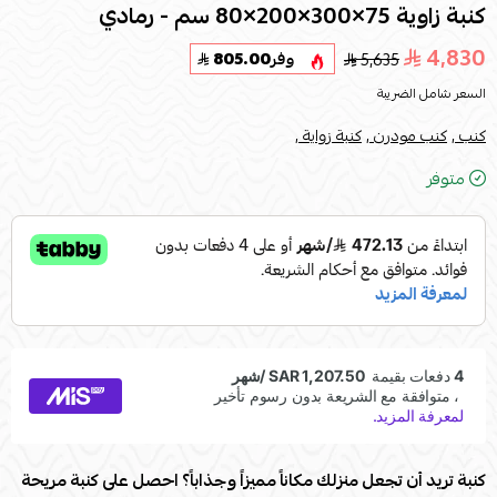
كنبة زاوية 75×300×200×80 سم - رمادي
4,830
5,635
وفر
805.00
السعر شامل الضريبة
كنب ,
كنب مودرن ,
كنبة زواية ,
متوفر
كنبة تريد أن تجعل منزلك مكاناً مميزاً وجذاباً؟ احصل على كنبة مريحة