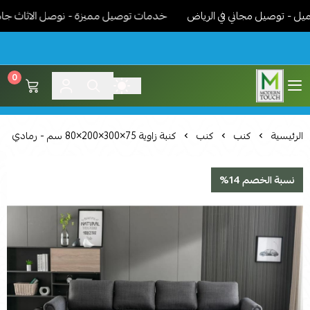
 توصيل مجاني في الرياض
خدمات توصيل مميزة - نوصل الاثاث جاهز مرك
0
اثاث مودرن لمسة عصرية
الرئيسية
كنب
كنب
كنبة زاوية 75×300×200×80 سم - رمادي
نسبة الخصم 14%