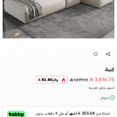
كنبة
3,616.75
3,699.55
وفر
82.80
السعر شامل الضريبة
متوفر