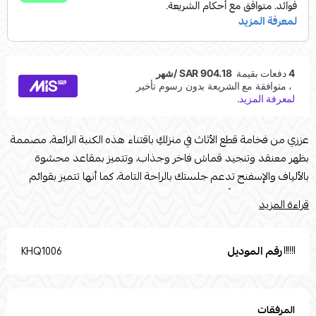
عززي من فخامة قطع الأثاث في منزلكِ باقتناء هذه الكنبة الرائعة، مصممة
بظهر معنقد وتنجيد قماش فاخر وجذاب، وتتميز بمقاعد محشوة
بالألياف والإسفنج تدعم جلستك بالراحة التامة، كما أنها تتميز بقوائم
متينة وتتطلب تنظيفًا احترافيًا من آن لآخر للحفاظ على جودتها. تستخدم
قراءة المزيد
صور المنتج المرفقة في أغراض التوضيح فقط.المقاسات : الطول : 300
العرض : 180 العمق : 80 الارتفاع : 85نوع الخشب : خشب سويدياللون
:بيجنوع القماش : كتان
رقم الموديل
KHQ1006
المرفقات