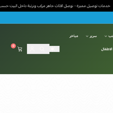
وصيل مميزة - نوصل الاثاث جاهز مركب ونرتبة داخل البيت حسب رغبة العم
نب
سرير
مباخر
0
الاطفال