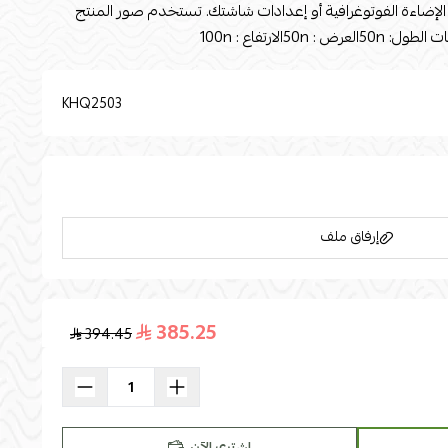
الإضاءة الفوتوغرافية أو إعدادات شاشتك. تستخدم صور المنتج
5الارتفاع : 100n
KHQ2503
إرفاق ملف
385.25
394.45
اسحب و افلت الملف هنا
استعراض
اشتري الآن