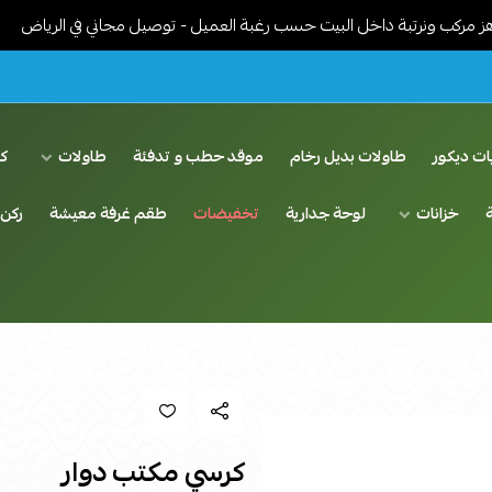
رتبة داخل البيت حسب رغبة العميل - توصيل مجاني في الرياض
خدمات ت
ات ديكور
طاولات بديل رخام
موقد حطب و تدفئة
طاولات
ك
خزانات
لوحة جدارية
تخفيضات
طقم غرفة معيشة
ركن 
كرسي مكتب دوار