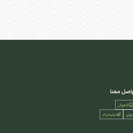
اصل معنا
الجوال
روني
تيليجرام