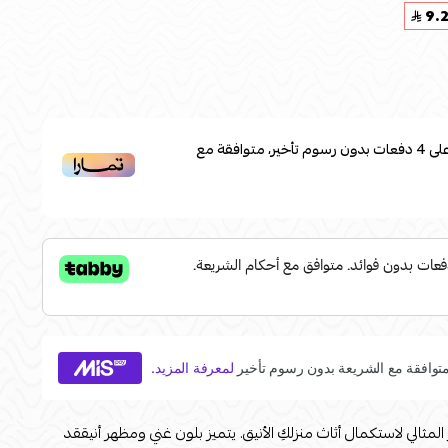
9.
لى
4
دفعات بدون رسوم تأخير، متوافقة مع
المثالي لاستكمال أثاث منزلكِ الأنيق. يتميز بلون غني ومظهر أنيققد