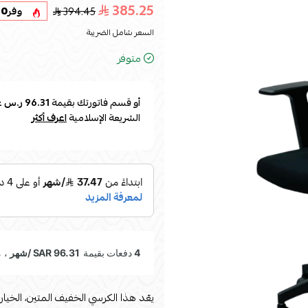
385.25
394.45
وفر
20
السعر شامل الضريبة
متوفر
أو قسم فاتورتك بقيمة
96.31 ر.س
ع
الشريعة الإسلامية
اعرف أكثر
يعّد هذا الكرسي الخفيف المتين، الخيار 