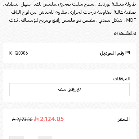
طاولة متنقلة نورديك ، سطح سليت صخري ،ملمس ناعم ،سهل التنظيف ،
صلابة عالية ،مقاومة درجات الحرارة ، مقاوم للخدش ،من لوح الياف
MDF ، هيكل معدني ، مقبض ذو ملمس رقيق ومريح للإمساك ، ثلاث
قضبان سلس في كل مرة تفتح فيها وتغلق ، سعة تخزين كبيرة لخلق بيئة
قراءة المزيد
معيشية منظمه ، تصميم التخزين المصنف ، يتم تخزين أبواب الخزانة في
طبقات ، باب الخزانة مصنوع من زجاج ، مع تأثير ضبابي خاص به للحفاظ
على الإحساس بالنظافة البصرية ،مع عجلات لتسهيل نقلها ،وهي مريحة
رقم الموديل
KHQ0306
وعملية
المرفقات
إرفاق ملف
2,124.05
السعر
2,173.50
اسحب و افلت الملف هنا
استعراض