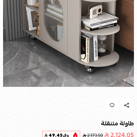
طاولة متنقلة
2,124.05
2,173.50
وفر
49.45