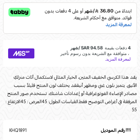
يعّد هذا الكرسي الخفيف المتين، الخيار المثالي لاستكمال أثاث منزلكِ
الأنيق. يتميز بلون غني ومظهر أنيققد يختلف لون المنتج قليلاً بسبب
مصادر الإضاءة الفوتوغرافية أو إعدادات شاشتك. تستخدم صور المنتج
المرفقة في أغراض التوضيح فقط.القياسات الطول: 45العرض : 45الارتفاع :
55
رقم الموديل
KHQ1891