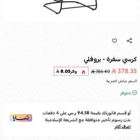
كرسي سفرة - بروفلي
378.35
386.40
وفر
8.05
السعر شامل الضريبة
متوفر
أو قسم فاتورتك بقيمة
94.58 ر.س
على
4
دفعات
بدون رسوم تأخير، متوافقة مع الشريعة الإسلامية
اعرف أكثر