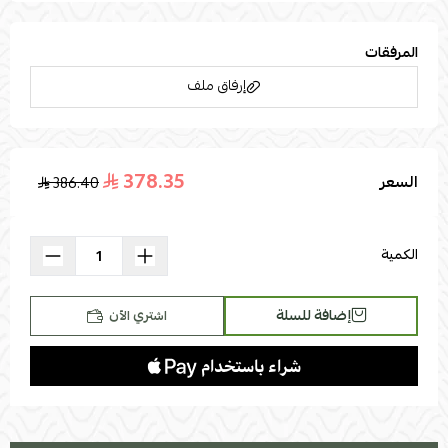
المرفقات
إرفاق ملف
378.35
السعر
386.40
اسحب و افلت الملف هنا
استعراض
الكمية
إضافة للسلة
اشتري الآن