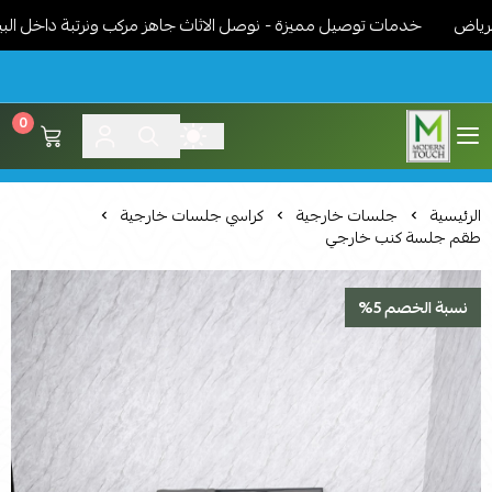
ض
خدمات توصيل مميزة - نوصل الاثاث جاهز مركب ونرتبة داخل البيت ح
0
اثاث مودرن لمسة عصرية
الرئيسية
جلسات خارجية
كراسي جلسات خارجية
طقم جلسة كنب خارجي
نسبة الخصم 5%