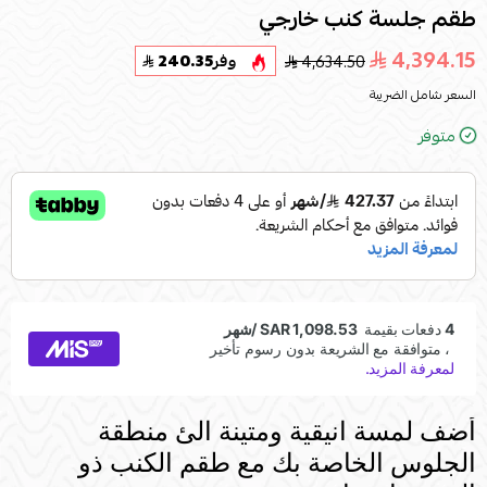
طقم جلسة كنب خارجي
4,394.15
4,634.50
وفر
240.35
السعر شامل الضريبة
متوفر
أضف لمسة انيقية ومتينة الئ منطقة
الجلوس الخاصة بك مع طقم الكنب ذو