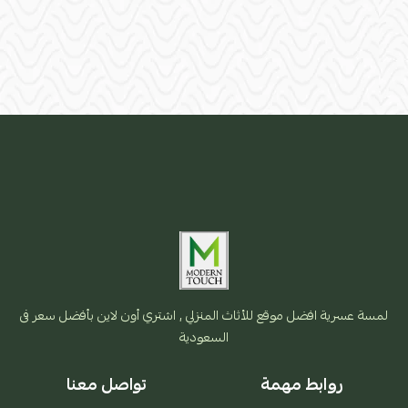
1 كرسي ثنائي مقاس:
الطول:115 سم
العمق: 56 سم
ارتفاع مسند الظهر : 50 سم
ارتفاع الكرسي للجلسة: 33 سم
2 كراسي مفرد مقاس:
لمسة عسرية افضل موقع للأثاث المنزلي , اشتري أون لاين بأفضل سعر فى
الطول: 57 سم
السعودية
العمق: 56 سم
روابط مهمة
تواصل معنا