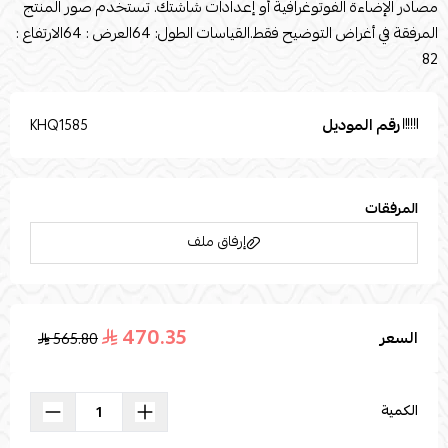
مصادر الإضاءة الفوتوغرافية أو إعدادات شاشتك. تستخدم صور المنتج
المرفقة في أغراض التوضيح فقط.القياسات الطول: 64العرض : 64الارتفاع :
82
رقم الموديل
KHQ1585
المرفقات
إرفاق ملف
470.35
السعر
565.80
اسحب و افلت الملف هنا
استعراض
الكمية