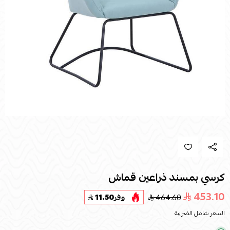
كرسي بمسند ذراعين قماش
453.10
464.60
وفر
11.50
السعر شامل الضريبة