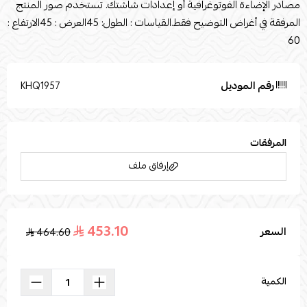
مصادر الإضاءة الفوتوغرافية أو إعدادات شاشتك. تستخدم صور المنتج
المرفقة في أغراض التوضيح فقط.القياسات : الطول: 45العرض : 45الارتفاع :
60
رقم الموديل
KHQ1957
المرفقات
إرفاق ملف
453.10
السعر
464.60
اسحب و افلت الملف هنا
استعراض
الكمية