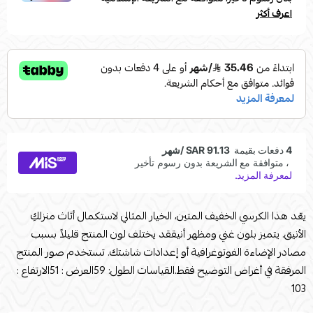
اعرف أكثر
يعّد هذا الكرسي الخفيف المتين، الخيار المثالي لاستكمال أثاث منزلكِ
الأنيق. يتميز بلون غني ومظهر أنيققد يختلف لون المنتج قليلاً بسبب
مصادر الإضاءة الفوتوغرافية أو إعدادات شاشتك. تستخدم صور المنتج
المرفقة في أغراض التوضيح فقط.القياسات الطول: 59العرض : 51الارتفاع :
103