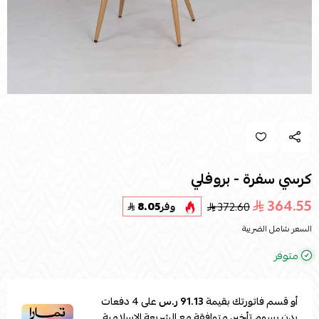
كرسي سفرة - بروفلي
364.55
372.60
وفر
8.05
السعر شامل الضريبة
متوفر
أو قسم فاتورتك بقيمة
91.13 ر.س
على
4
دفعات
بدون رسوم تأخير، متوافقة مع الشريعة الإسلامية