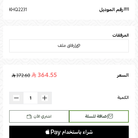
رقم الموديل
KHQ2231
المرفقات
إرفاق ملف
364.55
السعر
372.60
اسحب و افلت الملف هنا
استعراض
الكمية
إضافة للسلة
اشتري الآن