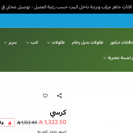
ز مركب ونرتبة داخل البيت حسب رغبة العميل - توصيل مجاني في الرياض
فايات ديكور
طاولات بديل رخام
طاولات
كنب
سرير
ر لمسة عصرية
كرسي
1,322.50
1,352.40
وف
السعر شامل الضريبة