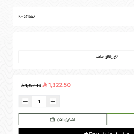
KHQ1662
إرفاق ملف
1,322.50
1,352.40
اسحب و افلت الملف هنا
استعراض
اشتري الآن