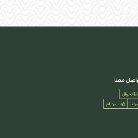
اصل معنا
الجوال
روني
تيليجرام