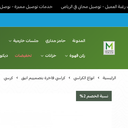
ميل - توصيل مجاني في الرياض
خدمات توصيل مميزة - نوصل الاثاث جاه
المدونة
حاجز جداري
جلسات خارجية
د
ركن قهوة
خزانات
تخفيضات
ديكو
اثاث مودرن لمسة عصرية
الرئيسية
انواع الكراسي
كراسي فاخرة بتصمييم انيق
كرسي
نسبة الخصم 2%